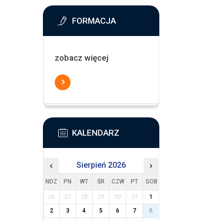
FORMACJA
zobacz więcej
KALENDARZ
‹
Sierpień 2026
›
NDZ
PN
WT
ŚR
CZW
PT
SOB
26
27
28
29
30
31
1
2
3
4
5
6
7
8