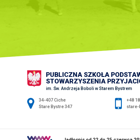
PUBLICZNA SZKOŁA PODSTA
STOWARZYSZENIA PRZYJACIÓ
im. Św. Andrzeja Boboli w Starem Bystrem
Adres pocztowy:
34-407 Ciche
+48 18
Stare Bystre 347
stare-
Jadłospis od 22 do 25 czerwca 202