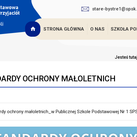
stare-bystre1@spsk.
STRONA GŁÓWNA
O NAS
SZKOŁA P
Jesteś tuta
ARDY OCHRONY MAŁOLETNICH
rdy ochrony małoletnich_w Publicznej Szkole Podstawowej Nr 1 S