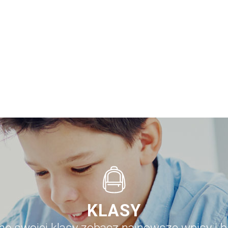
KLASY
onę swojej klasy zobacz najnowsze wpisy i b