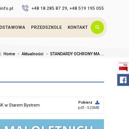
info.pl
+48 18 285 87 29, +48 519 195 055
ODSTAWOWA
PRZEDSZKOLE
KONTAKT
j:
Home
>
Aktualności
>
STANDARDY OCHRONY MA ...
Pobierz
PSK w Starem Bystrem
pdf - 5.23MB