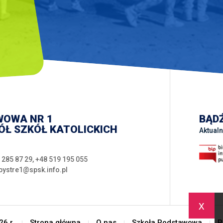
WOWA NR 1
BĄDŹ
Ł SZKÓŁ KATOLICKICH
Aktualn
 285 87 29
,
+48 519 195 055
bystre1@spsk.info.pl
x
6 r.
Strona główna
O nas
Szkoła Podstawowa
P