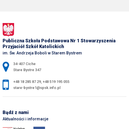
Publiczna Szkoła Podstawowa Nr 1 Stowarzyszenia
Przyjaciół Szkół Katolickich
im. Św. Andrzeja Boboli w Starem Bystrem
Adres pocztowy:
34-407 Ciche
Stare Bystre 347
+48 18 285 87 29
,
+48 519 195 055
stare-bystre1@spsk.info.pl
Bądź z nami
Aktualności i informacje