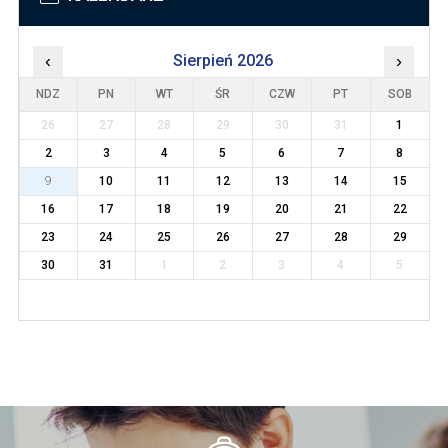
‹
Sierpień 2026
›
NDZ
PN
WT
ŚR
CZW
PT
SOB
26
27
28
29
30
31
1
2
3
4
5
6
7
8
9
10
11
12
13
14
15
16
17
18
19
20
21
22
23
24
25
26
27
28
29
30
31
1
2
3
4
5