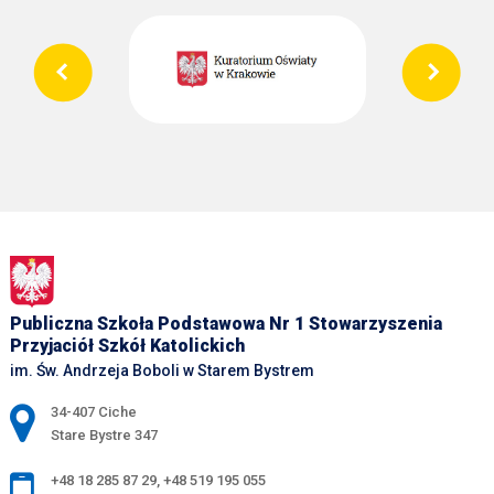
Publiczna Szkoła Podstawowa Nr 1 Stowarzyszenia
Przyjaciół Szkół Katolickich
im. Św. Andrzeja Boboli w Starem Bystrem
Adres pocztowy:
34-407 Ciche
Stare Bystre 347
+48 18 285 87 29
,
+48 519 195 055