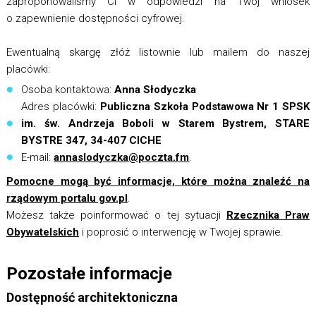
zaproponowaliśmy Ci w odpowiedzi na Twój wniosek
o zapewnienie dostępności cyfrowej.
Ewentualną skargę złóż listownie lub mailem do naszej
placówki:
Osoba kontaktowa:
Anna Słodyczka
Adres placówki:
Publiczna Szkoła Podstawowa Nr 1 SPSK
im. św. Andrzeja Boboli w Starem Bystrem, STARE
BYSTRE 347, 34-407 CICHE
E-mail:
annaslodyczka@poczta.fm
.
Pomocne mogą być informacje, które można znaleźć na
rządowym portalu gov.pl
.
Możesz także poinformować o tej sytuacji
Rzecznika Praw
Obywatelskich
i poprosić o interwencję w Twojej sprawie.
Pozostałe informacje
Dostępność architektoniczna