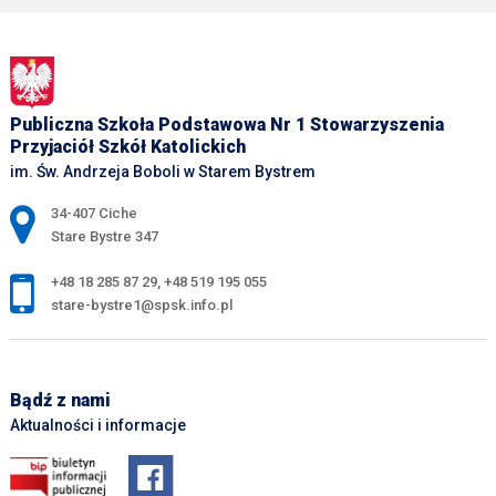
Publiczna Szkoła Podstawowa Nr 1 Stowarzyszenia
Przyjaciół Szkół Katolickich
im. Św. Andrzeja Boboli w Starem Bystrem
Adres pocztowy:
34-407 Ciche
Stare Bystre 347
+48 18 285 87 29
,
+48 519 195 055
stare-bystre1@spsk.info.pl
Bądź z nami
Aktualności i informacje