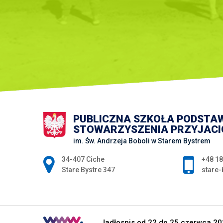
PUBLICZNA SZKOŁA PODSTA
STOWARZYSZENIA PRZYJACIÓ
im. Św. Andrzeja Boboli w Starem Bystrem
Adres pocztowy:
34-407 Ciche
+48 18
Stare Bystre 347
stare-
Jadłospis od 22 do 25 czerwca 202