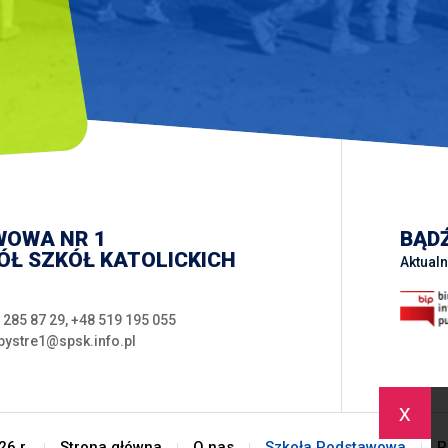
WOWA NR 1
BĄDŹ
Ł SZKÓŁ KATOLICKICH
Aktualn
 285 87 29
,
+48 519 195 055
bystre1@spsk.info.pl
x
6 r.
Strona główna
O nas
Szkoła Podstawowa
P