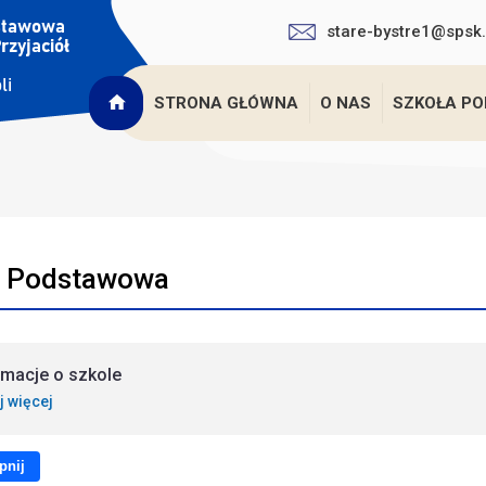
stare-bystre1@spsk.
STRONA GŁÓWNA
O NAS
SZKOŁA P
a Podstawowa
rmacje o szkole
j więcej
pnij