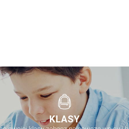
KLASY
onę swojej klasy zobacz najnowsze wpisy i b